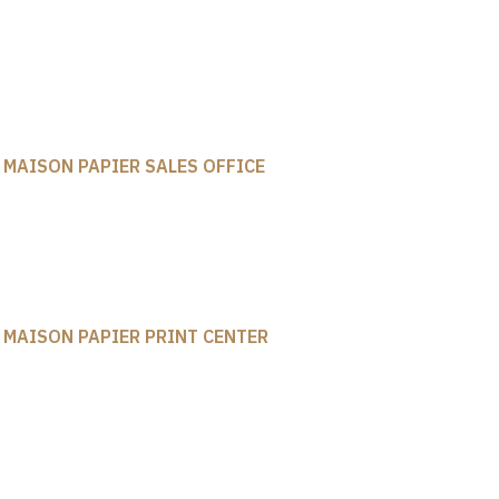
takt
MAISON PAPIER SALES OFFICE
Von-Bock-Str. 2145468 Mülheim
an der Ruhr (Ruhrgebiet)
+49 (0) 179 2140049
MAISON PAPIER PRINT CENTER
Gümüşsuyu Street, Litros Road,
2nd Printing House1BB23,
Topkapı / Istanbul / Türkei
+90 (0) 212 565 77 01