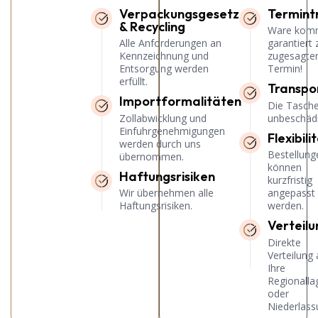
Verpackungsgesetz
Termint
& Recycling
Ware kom
Alle Anforderungen an
garantiert
Kennzeichnung und
zugesagte
Entsorgung werden
Termin!
erfüllt.
Transpor
Importformalitäten
Die Tasc
Zollabwicklung und
unbeschädi
Einfuhrgenehmigungen
Flexibili
werden durch uns
Bestellung
übernommen.
können
Haftungsrisiken
kurzfristig
Wir übernehmen alle
angepasst
Haftungsrisiken.
werden.
Verteilu
Direkte
Verteilung 
Ihre
Regionalla
oder
Niederlas