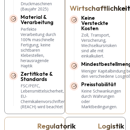
Druckmaschinen
Wirtschaftlichkei
(Baujahr 2025)
Material &
Keine
Verarbeitung
Versteckte
Kosten
Perfekte
Verarbeitung durch
Zoll, Transport,
100% maschinelle
Versicherung,
Fertigung, keine
Wechselkursrisiken
sichtbaren
sind alle mit
Klebestellen,
einkalkuliert.
herausragende
Mindestbestellmen
Haptik
Weniger Kapitalbindung b
Zertifikate &
den verschiedene Losgrö
Standards
Preisstabilität
FSC/PEFC,
Lebensmittelsicherheit,
Keine Schwankungen
EU-
durch Währungen
Chemikalienvorschriften
oder
(REACH) wird beachtet
Marktbedingungen.
Regulatorik
Logistik