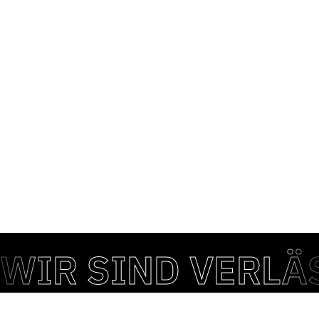
Mit anderen Worten: Trotz Individualisierung sind unsere
Preise deutlich günstiger als viele rein europäische
Angebote. Sie erhalten eine einzigartig gestaltete
Tragetasche in gewohnt hoher Qualität – und schonen
dabei Ihr Budget. Selbstverständlich beraten wir Sie
persönlich, um die optimale Lösung für Ihre
Anforderungen zu finden. Wir versprechen einen
Preisvorteil von 20% gegenüber allen anderen in Europa
produzierten Luxus – Papiertaschen.
WIR SIND VERLÄ