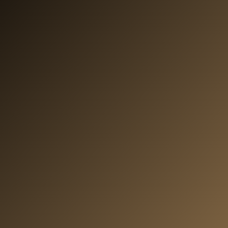
✦ MAISON PAPIER
Über uns – Alvenio
GmbH als starker
Hintergrund
Maison Papier
ist eine Marke eines international
aufgestellten Verpackungsspezialisten.