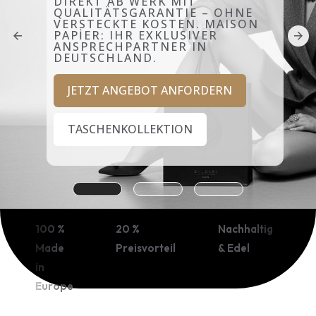
DIREKT AB WERK MIT
QUALITÄTSGARANTIE – OHNE
VERSTECKTE KOSTEN. MAISON
PAPİER: IHR EXKLUSIVER
ANSPRECHPARTNER IN
DEUTSCHLAND.
JETZT ANGEBOT ANFORDERN
TASCHENKOLLEKTION
100 %
20 %
Nachhaltig
Made
Preisvorteil
& Edel
in
Europe