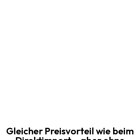
Was macht uns so besonders: Wir sind die ersten und
einzigen in ganz Europa die hochwertige Luxus
Papiertaschen komplett maschinell fertigen inkl. Falten
und dem Anbringen der Kordeln.
Fertigung garantiert 20 % Preisvorteil gegenüber allen
anderen in Europa hergestellten Papiertaschen – ohne
Abstriche bei Verarbeitung und Design.
JETZT ANGEBOT ANFORDERN
ÜBER UNS
Gleicher Preisvorteil wie beim