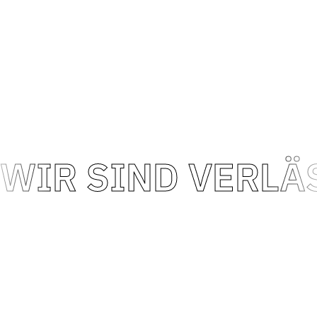
Qualität garantieren und flexibel auf Ihre Wünsche
eingehen. Unsere Papiertaschen vereinen Premium-
Qualität, individuelles Design und Nachhaltigkeit – ideal
für Marken, Agenturen und Händler, die Wert auf eine
ansprechende und umweltfreundliche Verpackung legen.
WIR SIND VERLÄ