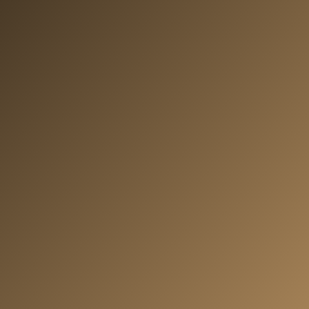
Als Muttergesellschaft mit Standorten in Deutschland,
der Türkei, China und Belgien verfügt Alvenio über
langjährige Erfahrung in der Herstellung und Entwicklung
von Verpackungslösungen.
Dieses globale Netzwerk gibt uns Zugriff auf
umfangreiches Know-how, modernste
Produktionstechniken und zuverlässige Lieferketten.
Gleichzeitig sind wir als Maison Papier nah bei unseren
Kunden: Beratung und Vertrieb erfolgen direkt von
Deutschland aus, sodass Sie von persönlichem Service
profitieren.
Mit Alvenio im Hintergrund verbinden wir internationale
Produktionsvorteile mit deutschem Qualitätsanspruch –
für Papiertaschen, denen Sie vertrauen können.